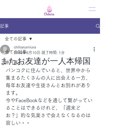
記事
全ての記事
chiharumiura
全ての記事
2018年6月10日
読了時間: 1分
またお友達が一人本帰国
神戸暮らし
バンコクに住んでいると、世界中から
集まるたくさんの人に出会える一方、
毎年お友達や生徒さんとお別れがあり
ます。
今やFaceBookなどを通して繋がってい
ることはできるけれど、「週末ど
お？」的な気楽さで会えなくなるのは
寂しい・・