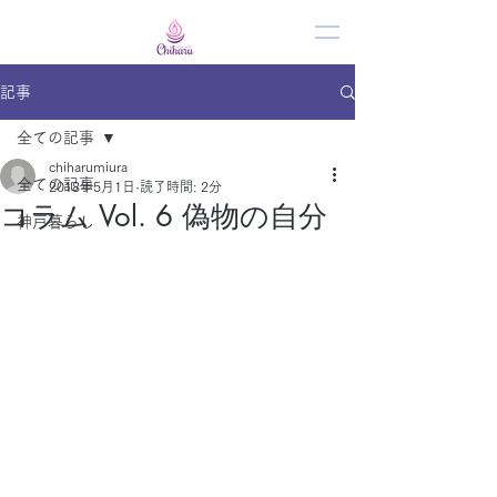
記事
全ての記事
chiharumiura
全ての記事
2018年5月1日
読了時間: 2分
コラム Vol. 6 偽物の自分
神戸暮らし