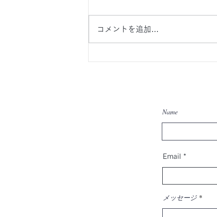
コメントを追加…
回り道、寄り道したっていい
Name
Email
メッセージ