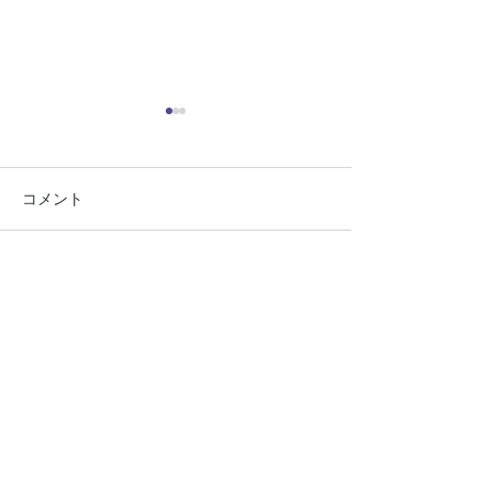
コメント
陰ヨガの魅力って？
パンプキン料理
コメントを追加…
ご質問やお問い合わせは以下のフォームからどうぞ。
Name