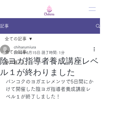
記事
全ての記事
chiharumiura
全ての記事
2018年6月15日
読了時間: 1分
陰ヨガ指導者養成講座レベ
神戸暮らし
ル１が終わりました
バンコクのヨガエレメンツで5日間にか
けて開催した陰ヨガ指導者養成講座レ
ベル１が終了しました！