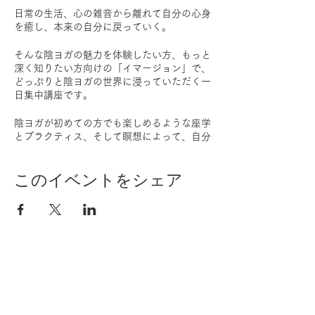
日常の生活、心の雑音から離れて自分の心身
を癒し、本来の自分に戻っていく。
そんな陰ヨガの魅力を体験したい方、もっと
深く知りたい方向けの「イマージョン」で、
どっぷりと陰ヨガの世界に浸っていただく一
日集中講座です。
陰ヨガが初めての方でも楽しめるような座学
とプラクティス、そして瞑想によって、自分
と向き合い、いらないものを削ぎ落としてい
く一日。
このイベントをシェア
座学では、普段の生活やこころの在り方に生
かせるような、陰ヨガ的生活のヒント、そし
て健康の秘訣、セルフプラクティスについて
学びます。
陰ヨガクラスを受けたことがあり、その癒し
の秘密を知りたい方、または陰ヨガは受けた
ご質問やお問い合わせは以下のフォームからどうぞ。
ことがないけれど興味がある方、普段の生活
に陰ヨガを取り入れて心身のセルフケアをし
Name
たい方にご参加いただきたい講座です。